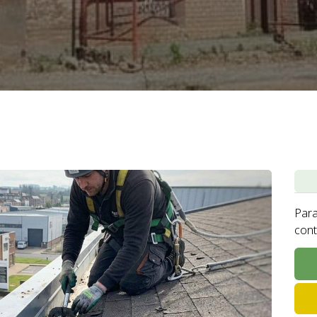
Para
cont