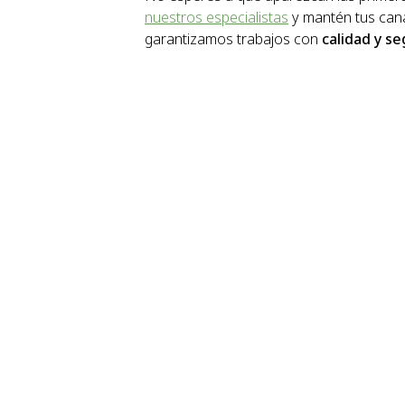
nuestros especialistas
y mantén tus cana
garantizamos trabajos con
calidad y s
En JR Pinturas y Reformas llevamos a cabo una gran 
asesoramiento perso
Bis