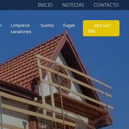
INICIO
NOTICIAS
CONTACTO
n
Limpieza
Suelos
Fugas
659 547
986
canalones