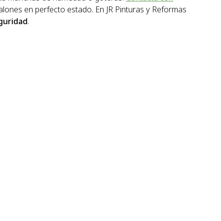
lones en perfecto estado. En JR Pinturas y Reformas
eguridad
.
JR Pinturas y Reformas en Ferrol
variedad de proyectos y servicios, desde detección de fugas 
nalizado para que cada proyecto se adapte lo máximo posible 
po Argaya, 1 Bajo - 15570 Narón (A Coruña)
659 547 