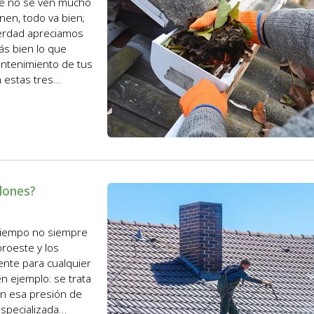
ue no se ven mucho
en, todo va bien;
erdad apreciamos
ás bien lo que
ntenimiento de tus
n estas tres
lones?
l tiempo no siempre
oroeste y los
nte para cualquier
n ejemplo: se trata
en esa presión de
specializada