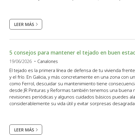
en limpieza de canalones en Ferrol, vemos ...
LEER MÁS
5 consejos para mantener el tejado en buen esta
19/06/2026
Canalones
El tejado es la primera línea de defensa de tu vivienda frente a
y el frío. En Galicia, y más concretamente en una zona con u
como Ferrol, descuidar su mantenimiento tiene consecuenci
desde JR Pinturas y Reformas también tenemos una buena no
revisiones periódicas y algunos cuidados básicos puedes al
considerablemente su vida útil y evitar sorpresas desagrada
algunos de los consejos que te hemos preparado en...
LEER MÁS