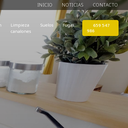
INICIO
NOTICIAS
CONTACTO
n
Limpieza
Suelos
Fugas
659 547
986
canalones