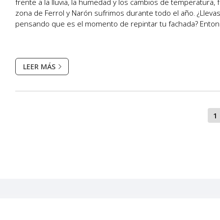
frente a la lluvia, la humedad y los cambios de temperatura, 
zona de Ferrol y Narón sufrimos durante todo el año. ¿Lleva
pensando que es el momento de repintar tu fachada? Entonc
sitio adecuado: en JR Pinturas y Reformas pon...
LEER MÁS
1