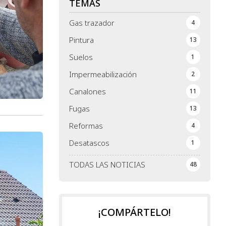
TEMAS
Gas trazador
4
Pintura
13
Suelos
1
Impermeabilización
2
Canalones
11
Fugas
13
Reformas
4
Desatascos
1
TODAS LAS NOTICIAS
48
¡COMPÁRTELO!