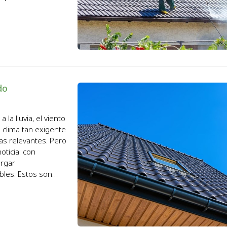
do
 la lluvia, el viento
n clima tan exigente
as relevantes. Pero
ticia: con
argar
bles. Estos son