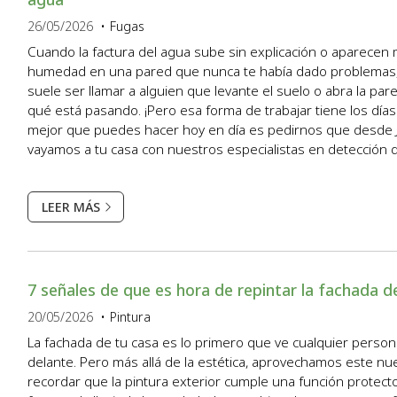
26/05/2026
Fugas
Cuando la factura del agua sube sin explicación o aparece
humedad en una pared que nunca te había dado problemas, 
suele ser llamar a alguien que levante el suelo o abra la pa
qué está pasando. ¡Pero esa forma de trabajar tiene los día
mejor que puedes hacer hoy en día es pedirnos que desde
vayamos a tu casa con nuestros especialistas en detección 
en Ferrol. En el momento en que veas funcionando el geófono
LEER MÁS
7 señales de que es hora de repintar la fachada d
20/05/2026
Pintura
La fachada de tu casa es lo primero que ve cualquier perso
delante. Pero más allá de la estética, aprovechamos este nue
recordar que la pintura exterior cumple una función protec