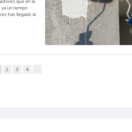
factores que en la
s ya un tiempo
es has llegado al
2
3
4
JR Pinturas y Reformas en Ferrol