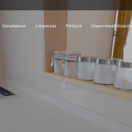
Desatascos
Limpiezas
Pintura
Impermeabilizació