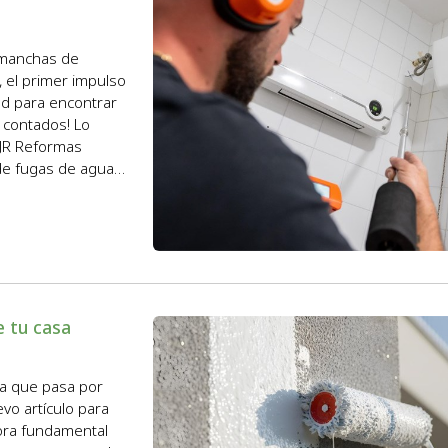
n manchas de
el primer impulso
red para encontrar
s contados! Lo
 JR Reformas
de fugas de agua
,...
e tu casa
na que pasa por
vo artículo para
tora fundamental