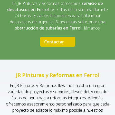
calidad
adaptado a cada situación. Si necesitas
En JR Pinturas y Reformas ofrecemos
servicio de
desatascar tuberías en Ferrol
, JR Pinturas y Reformas
desatascos en Ferrol
los 7 días de la semana durante
será tu mejor opción.
24 horas. ¡Estamos disponibles para solucionar
desatascos de urgencia! Si necesitas solucionar una
obstrucción de tuberías en Ferrol
, llámanos.
Contactar
JR Pinturas y Reformas en Ferrol
En JR Pinturas y Reformas llevamos a cabo una gran
variedad de proyectos y servicios, desde detección de
fugas de agua hasta reformas integrales. Además,
ofrecemos asesoramiento personalizado para que cada
proyecto se adapte lo máximo posible a nuestros