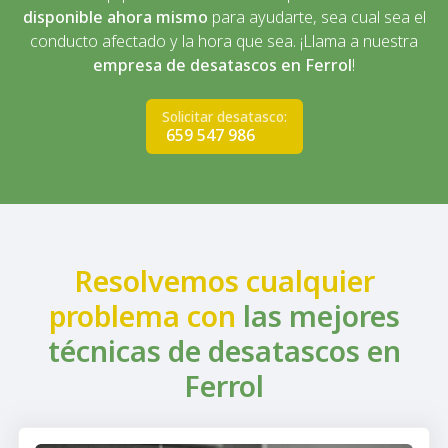
disponible ahora mismo
para ayudarte, sea cual sea el
conducto afectado y la hora que sea. ¡Llama a nuestra
empresa de desatascos en Ferrol
!
Solicitar desatasco:
659 547 986
Resolvemos cualquier
problema con
las mejores
técnicas de desatascos en
Ferrol