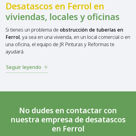
Desatascos en Ferrol en
viviendas, locales y oficinas
Si tienes un problema de
obstrucción de tuberías en
Ferrol
, ya sea en una vivienda, en un local comercial o en
una oficina, el equipo de JR Pinturas y Reformas te
ayudará.
Nuestros desatascadores profesionales trabajan con
Seguir leyendo
todo tipo de clientes y espacios, lo que nos convierte en
una de las
empresas de desatascos de referencia en
Ferrol
. Al ofrecer servicio de
desatascos 24 horas
,
nuestros expertos pueden ayudarte sin importar la hora
ni el día.
No dudes en contactar con
Nuestra experiencia en el sector y la versatilidad para
nuestra empresa de desatascos
resolver todo tipo de emergencias nos permiten ofrecer
en Ferrol
un
servicio de desatascos rápido, eficiente y de