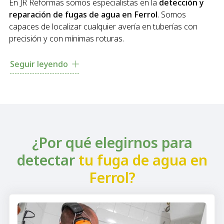
En JR Reformas somos especialistas en la
detección y
reparación de fugas de agua en Ferrol
. Somos
capaces de localizar cualquier avería en tuberías con
precisión y con mínimas roturas.
Trabajamos con las técnicas más avanzadas del sector: el
Seguir leyendo
gas trazador y el geófono
. Esta combinación nos
permite encontrar el origen de la fuga, aunque esté en
zonas de difícil acceso, ya sea en baños, cocinas,
jardines o instalaciones de calefacción. ¿Tienes una
gotera o aprecias humedades
en las paredes?
Contacta y te garantizamos una solución efectiva en el
¿Por qué elegirnos para
menor tiempo posible.
detectar
tu fuga de agua en
Ferrol?