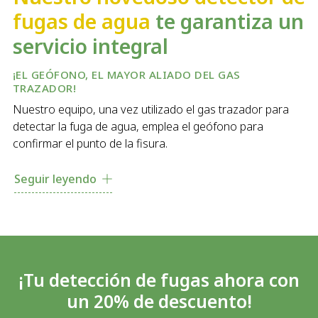
fugas de agua
te garantiza un
servicio integral
¡EL GEÓFONO, EL MAYOR ALIADO DEL GAS
TRAZADOR!
Nuestro equipo, una vez utilizado el gas trazador para
detectar la fuga de agua, emplea el geófono para
confirmar el punto de la fisura.
El geófono detecta las vibraciones sonoras que produce
Seguir leyendo
el gas al escapar por la tubería. Este dispositivo nos
permite
localizar la fuga de agua
sin dañar ni romper las
tuberías. Al combinar el uso del
gas trazador con el
geófono
en Ferrol, garantizamos la calidad de nuestro
trabajo a la hora de localizar fugas de manera eficaz y
¡Tu detección de fugas ahora con
precisa.
un 20% de descuento!
Confiando en los profesionales de JR Reformas,