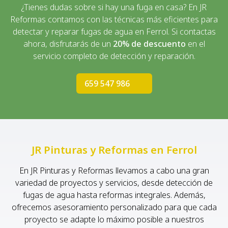
reducirás los inconvenientes y los tiempos necesarios
¿Tienes dudas sobre si hay una fuga en casa? En JR
para la detección y reparación de fugas de agua.
Reformas contamos con las técnicas más eficientes para
detectar y reparar fugas de agua en Ferrol. Si contactas
ahora, disfrutarás de un
20% de descuento
en el
servicio completo de detección y reparación.
659 547 986
JR Pinturas y Reformas en Ferrol
En JR Pinturas y Reformas llevamos a cabo una gran
variedad de proyectos y servicios, desde detección de
fugas de agua hasta reformas integrales. Además,
ofrecemos asesoramiento personalizado para que cada
proyecto se adapte lo máximo posible a nuestros